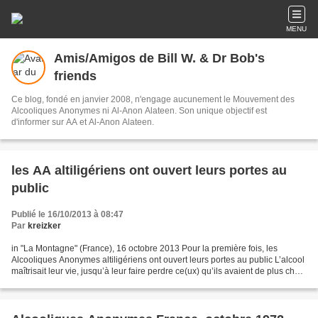
MENU
Amis/Amigos de Bill W. & Dr Bob's
friends
Ce blog, fondé en janvier 2008, n'engage aucunement le Mouvement des
Alcooliques Anonymes ni Al-Anon Alateen. Son unique objectif est
d'informer sur AA et Al-Anon Alateen.
les AA altiligériens ont ouvert leurs portes au
public
Publié le 16/10/2013 à 08:47
Par
kreizker
in "La Montagne" (France), 16 octobre 2013 Pour la première fois, les
Alcooliques Anonymes altiligériens ont ouvert leurs portes au public L’alcool
maîtrisait leur vie, jusqu’à leur faire perdre ce(ux) qu’ils avaient de plus cher.
Les Alcooliques anonymes...