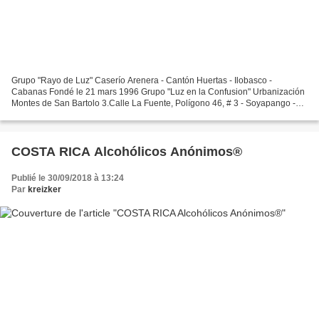
Grupo "Rayo de Luz" Caserío Arenera - Cantón Huertas - Ilobasco -
Cabanas Fondé le 21 mars 1996 Grupo "Luz en la Confusion" Urbanización
Montes de San Bartolo 3.Calle La Fuente, Polígono 46, # 3 - Soyapango -
San Salvador Fondé le 16 mai 1997
COSTA RICA Alcohólicos Anónimos®
Publié le 30/09/2018 à 13:24
Par
kreizker