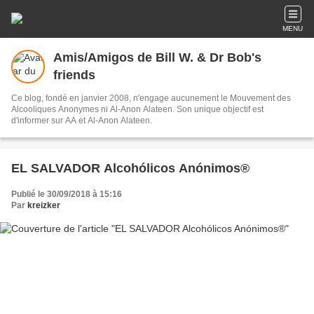
MENU
Amis/Amigos de Bill W. & Dr Bob's
friends
Ce blog, fondé en janvier 2008, n'engage aucunement le Mouvement des
Alcooliques Anonymes ni Al-Anon Alateen. Son unique objectif est
d'informer sur AA et Al-Anon Alateen.
EL SALVADOR Alcohólicos Anónimos®
Publié le 30/09/2018 à 15:16
Par
kreizker