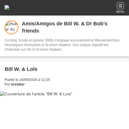
MENU
Amis/Amigos de Bill W. & Dr Bob's
friends
Ce blog, fondé en janvier 2008, n'engage aucunement le Mouvement des
Alcooliques Anonymes ni Al-Anon Alateen. Son unique objectif est
d'informer sur AA et Al-Anon Alateen.
Bill W. & Loïs
Publié le 24/09/2020 à 12:25
Par
kreizker