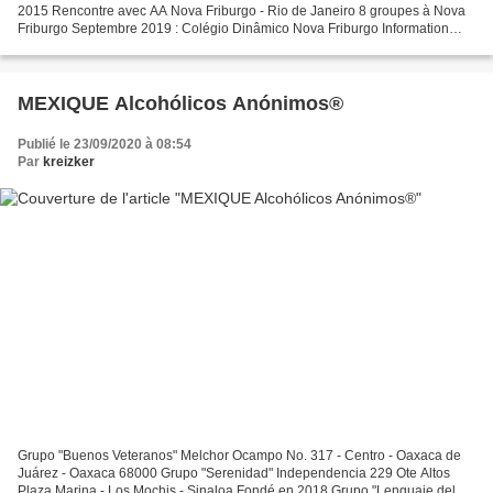
2015 Rencontre avec AA Nova Friburgo - Rio de Janeiro 8 groupes à Nova
Friburgo Septembre 2019 : Colégio Dinâmico Nova Friburgo Information
Publique Nova Friburgo - Rio de Janeiro
MEXIQUE Alcohólicos Anónimos®
Publié le 23/09/2020 à 08:54
Par
kreizker
Grupo "Buenos Veteranos" Melchor Ocampo No. 317 - Centro - Oaxaca de
Juárez - Oaxaca 68000 Grupo "Serenidad" Independencia 229 Ote Altos
Plaza Marina - Los Mochis - Sinaloa Fondé en 2018 Grupo "Lenguaje del