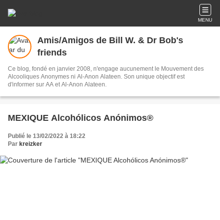
MENU
Amis/Amigos de Bill W. & Dr Bob's
friends
Ce blog, fondé en janvier 2008, n'engage aucunement le Mouvement des
Alcooliques Anonymes ni Al-Anon Alateen. Son unique objectif est
d'informer sur AA et Al-Anon Alateen.
MEXIQUE Alcohólicos Anónimos®
Publié le 13/02/2022 à 18:22
Par
kreizker