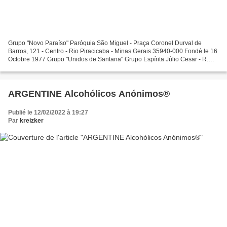
Grupo "Novo Paraíso" Paróquia São Miguel - Praça Coronel Durval de
Barros, 121 - Centro - Rio Piracicaba - Minas Gerais 35940-000 Fondé le 16
Octobre 1977 Grupo "Unidos de Santana" Grupo Espírita Júlio Cesar - R.
Antônieta Guimarães Andrade, 510 - Jardim...
ARGENTINE Alcohólicos Anónimos®
Publié le 12/02/2022 à 19:27
Par
kreizker