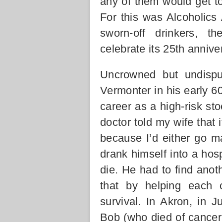
any of them would get tog
For this was Alcoholics
sworn-off drinkers, th
celebrate its 25th annive
Uncrowned but undisput
Vermonter in his early 6
career as a high-risk sto
doctor told my wife that i
because I’d either go ma
drank himself into a hos
die. He had to find ano
that by helping each 
survival. In Akron, in J
Bob (who died of cancer