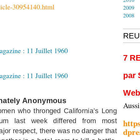
rticle-30954140.html
2009
2008
REU
7 R
par
Web
nately Anonymous
Auss
men who thronged California’s Long
um last week differed from most
http
dpre
jor respect, there was no danger that