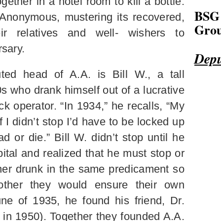
ether in a hotel room to kill a bottle.
BSG
 Anonymous, mustering its recovered,
Grou
eir relatives and well- wishers to
rsary.
Depu
ed head of A.A. is Bill W., a tall
0s who drank himself out of a lucrative
ck operator. “In 1934,” he recalls, “My
f I didn’t stop I’d have to be locked up
d or die.” Bill W. didn’t stop until he
pital and realized that he must stop or
ther drunk in the same predicament so
other they would ensure their own
une of 1935, he found his friend, Dr.
 in 1950). Together they founded A.A.