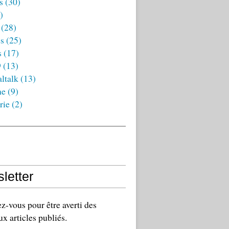
s
(30)
)
(28)
es
(25)
s
(17)
9
(13)
ltalk
(13)
ne
(9)
rie
(2)
letter
-vous pour être averti des
x articles publiés.