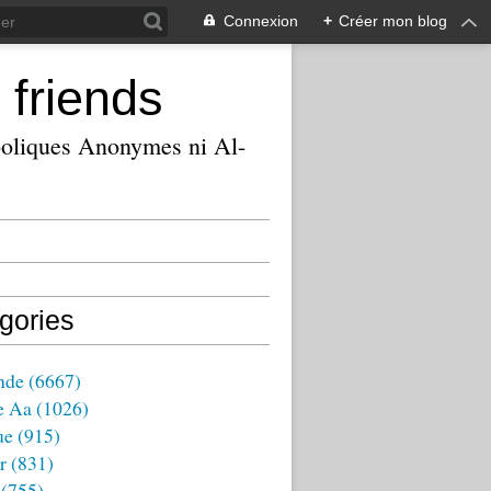
Connexion
+
Créer mon blog
 friends
ooliques Anonymes ni Al-
gories
nde
(6667)
e Aa
(1026)
ue
(915)
r
(831)
(755)