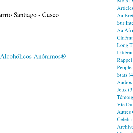
Mots D
Article
arrio Santiago - Cusco
Aa Bre
Sur Int
Aa Afr
Ciném
Long T
Littéra
Rappel
People
Stats
(4
Audios
Jeux
(3
Témoig
Vie Du
Autres
Celebri
Archiv