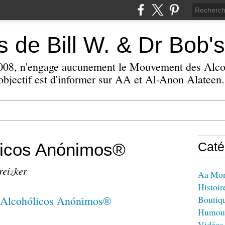
 de Bill W. & Dr Bob's
 2008, n'engage aucunement le Mouvement des Alc
bjectif est d'informer sur AA et Al-Anon Alateen.
icos Anónimos®
Caté
reizker
Aa Mo
Histoir
Boutiq
Humou
Vidéos