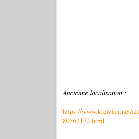
Ancienne localisation :
https://www.kreizker.net/ar
80562172.html