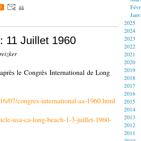
Févr
0
Janv
2025
2024
 11 Juillet 1960
2023
2022
reizker
2021
2020
2019
 après le Congrès International de Long
2018
2017
2016
016/07/congres-international-aa-1960.html
2015
2014
2013
ticle-usa-ca-long-beach-1-3-juillet-1960-
2012
2011
2010