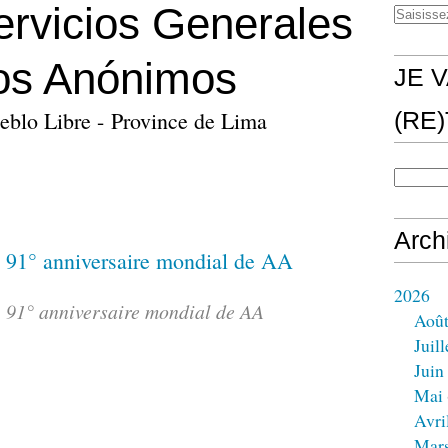
ervicios Generales
cos Anónimos
JE V
eblo Libre - Province de Lima
(RE
Arch
2026
: 91° anniversaire mondial de AA
Aoû
Juill
Juin
Mai
Avri
Mar