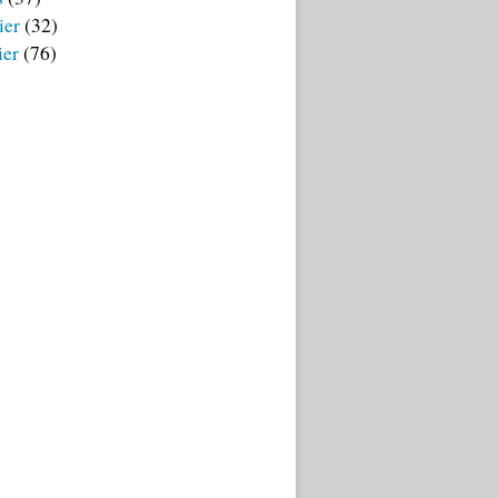
ier
(32)
ier
(76)