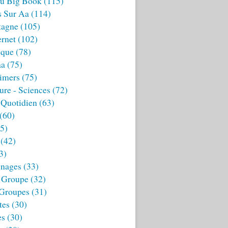
u Big Book
(115)
s Sur Aa
(114)
tagne
(105)
ernet
(102)
ique
(78)
aa
(75)
imers
(75)
ture - Sciences
(72)
 Quotidien
(63)
(60)
5)
(42)
3)
nages
(33)
 Groupe
(32)
 Groupes
(31)
tes
(30)
es
(30)