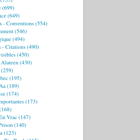
e
(699)
nce
(649)
s - Conventions
(554)
mment
(546)
gique
(494)
 - Citations
(490)
isibles
(450)
 Alateen
(430)
(259)
bec
(195)
 Aa
(189)
sse
(174)
mportantes
(173)
(168)
 En Vrac
(147)
Prison
(140)
ia
(123)