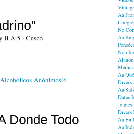
Vintag
Aa Fra
drino"
Congrè
No Co
y B A-5 - Cusco
Aa Bel
Pensées
Non Inv
Alanon
Medias
Aa Qué
Divers
Aa Sui
Dates I
Jeunes
Divers
A Donde Todo
Aa En 
Aa Ind