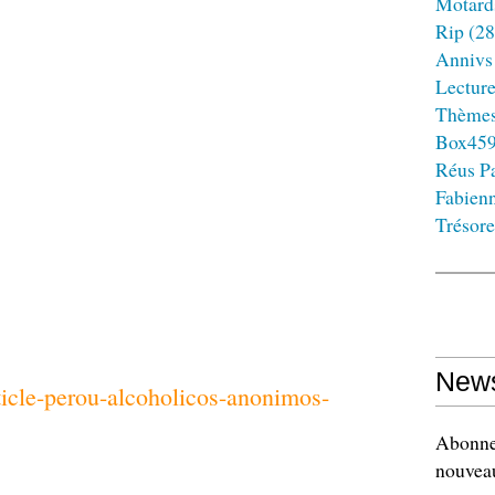
Motard
Rip
(28
Annivs
Lectur
Thème
Box45
Réus Pa
Fabien
Trésore
News
ticle-perou-alcoholicos-anonimos-
Abonnez
nouveau