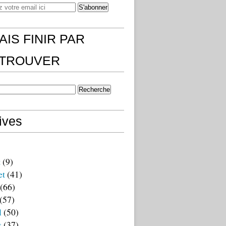
AIS FINIR PAR
)TROUVER
ives
t
(9)
et
(41)
(66)
(57)
l
(50)
s
(37)